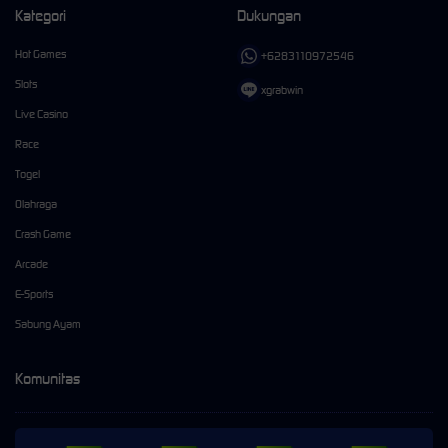
Kategori
Dukungan
Hot Games
+6283110972546
Slots
xgrabwin
Live Casino
Race
Togel
Olahraga
Crash Game
Arcade
E-Sports
Sabung Ayam
Komunitas