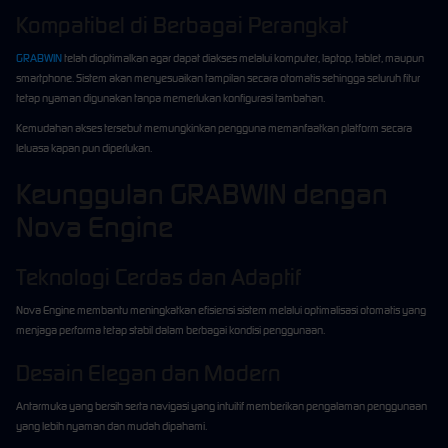
Kompatibel di Berbagai Perangkat
GRABWIN
telah dioptimalkan agar dapat diakses melalui komputer, laptop, tablet, maupun
smartphone. Sistem akan menyesuaikan tampilan secara otomatis sehingga seluruh fitur
tetap nyaman digunakan tanpa memerlukan konfigurasi tambahan.
Kemudahan akses tersebut memungkinkan pengguna memanfaatkan platform secara
leluasa kapan pun diperlukan.
Keunggulan GRABWIN dengan
Nova Engine
Teknologi Cerdas dan Adaptif
Nova Engine membantu meningkatkan efisiensi sistem melalui optimalisasi otomatis yang
menjaga performa tetap stabil dalam berbagai kondisi penggunaan.
Desain Elegan dan Modern
Antarmuka yang bersih serta navigasi yang intuitif memberikan pengalaman penggunaan
yang lebih nyaman dan mudah dipahami.