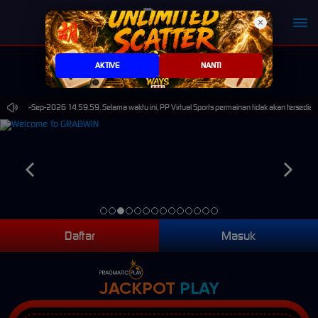
×
SELAMAT KEPADA
gu****r Telah Memenangkan 10,000,000
AKTIVE
NANTI
pai 30-Sep-2026 14.59.59. Selama waktu ini, PP Virtual Sports permainan tidak akan tersedia.
Daftar
Masuk
JACKPOT
PLAY