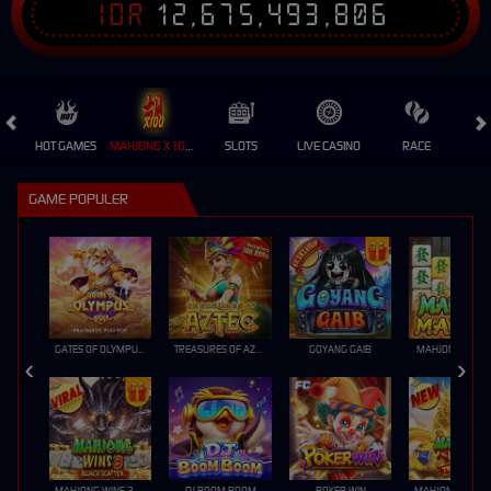
IDR
12,675,496,427
HOT GAMES
MAHJONG X100 💎
SLOTS
LIVE CASINO
RACE
GAME POPULER
GATES OF OLYMPUS POP
TREASURES OF AZTEC
GOYANG GAIB
MAHJONG MAX
MAHJONG WINS 3 – BLACK SCATTER
DJ BOOM BOOM
POKER WIN