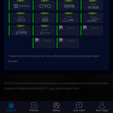
* Selama bank maintenance dan bank offline deposit dan penarikan tidak dapat
diproses
©2026 Grabwin menawarkan berbagai macam provider pilihan terbaik dan didukung oleh
Layanan Pelanggan profesional 24/7 yang siap melayani Anda.
Beranda
Promosi
Masuk
Hub. Kami
Akun Saya