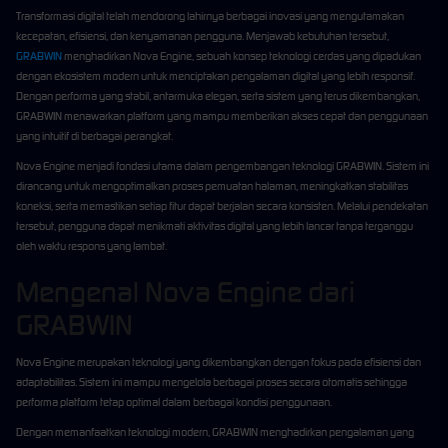
Transformasi digital telah mendorong lahirnya berbagai inovasi yang mengutamakan
kecepatan, efisiensi, dan kenyamanan pengguna. Menjawab kebutuhan tersebut,
GRABWIN
menghadirkan Nova Engine, sebuah konsep teknologi cerdas yang dipadukan
dengan ekosistem modern untuk menciptakan pengalaman digital yang lebih responsif.
Dengan performa yang stabil, antarmuka elegan, serta sistem yang terus dikembangkan,
GRABWIN menawarkan platform yang mampu memberikan akses cepat dan penggunaan
yang intuitif di berbagai perangkat.
Nova Engine menjadi fondasi utama dalam pengembangan teknologi GRABWIN. Sistem ini
dirancang untuk mengoptimalkan proses pemuatan halaman, meningkatkan stabilitas
koneksi, serta memastikan setiap fitur dapat berjalan secara konsisten. Melalui pendekatan
tersebut, pengguna dapat menikmati aktivitas digital yang lebih lancar tanpa terganggu
oleh waktu respons yang lambat.
Mengenal Nova Engine dari
GRABWIN
Nova Engine merupakan teknologi yang dikembangkan dengan fokus pada efisiensi dan
adaptabilitas. Sistem ini mampu mengelola berbagai proses secara otomatis sehingga
performa platform tetap optimal dalam berbagai kondisi penggunaan.
Dengan memanfaatkan teknologi modern, GRABWIN menghadirkan pengalaman yang