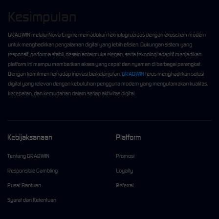
Kesimpulan
GRABWIN melalui Nova Engine memadukan teknologi cerdas dengan ekosistem modern
untuk menghadirkan pengalaman digital yang lebih efisien. Dukungan sistem yang
responsif, performa stabil, desain antarmuka elegan, serta teknologi adaptif menjadikan
platform ini mampu memberikan akses yang cepat dan nyaman di berbagai perangkat.
Dengan komitmen terhadap inovasi berkelanjutan,
GRABWIN
terus menghadirkan solusi
digital yang relevan dengan kebutuhan pengguna modern yang mengutamakan kualitas,
kecepatan, dan kemudahan dalam setiap aktivitas digital.
Kebijaksanaan
Platform
Tentang GRABWIN
Promosi
Responsible Gambling
Loyalty
Pusat Bantuan
Referral
Syarat dan Ketentuan