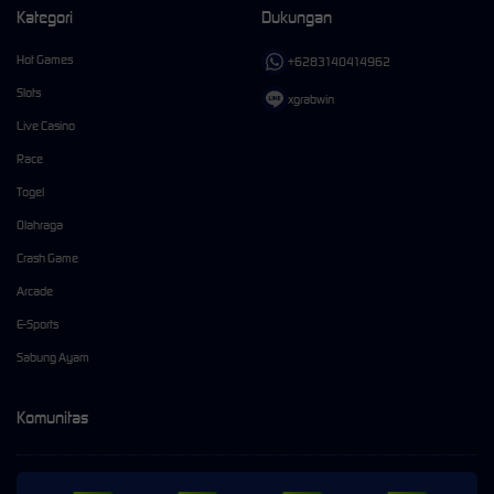
Kategori
Dukungan
Hot Games
+6283140414962
Slots
xgrabwin
Live Casino
Race
Togel
Olahraga
Crash Game
Arcade
E-Sports
Sabung Ayam
Komunitas