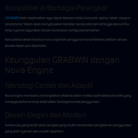
Kompatibel di Berbagai Perangkat
GRABWIN
telah dioptimalkan agar dapat diakses melalui komputer, laptop, tablet, maupun
smartphone. Sistem akan menyesuaikan tampilan secara otomatis sehingga seluruh fitur
tetap nyaman digunakan tanpa memerlukan konfigurasi tambahan.
Kemudahan akses tersebut memungkinkan pengguna memanfaatkan platform secara
leluasa kapan pun diperlukan.
Keunggulan GRABWIN dengan
Nova Engine
Teknologi Cerdas dan Adaptif
Nova Engine membantu meningkatkan efisiensi sistem melalui optimalisasi otomatis yang
menjaga performa tetap stabil dalam berbagai kondisi penggunaan.
Desain Elegan dan Modern
Antarmuka yang bersih serta navigasi yang intuitif memberikan pengalaman penggunaan
yang lebih nyaman dan mudah dipahami.