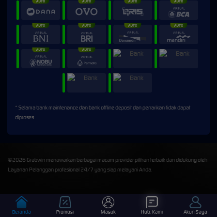
* Selama bank maintenance dan bank offline deposit dan penarikan tidak dapat
diproses
©2026 Grabwin menawarkan berbagai macam provider pilihan terbaik dan didukung oleh
Layanan Pelanggan profesional 24/7 yang siap melayani Anda.
Beranda
Promosi
Masuk
Hub. Kami
Akun Saya