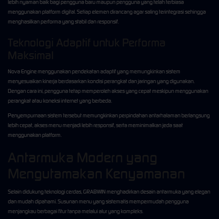
lebih nyaman baik bagi pengguna baru maupun pengguna yang telah terbiasa
menggunakan platform digital. Setiap elemen dirancang agar saling terintegrasi sehingga
menghasilkan performa yang stabil dan responsif.
Teknologi Adaptif untuk Performa
Maksimal
Nova Engine menggunakan pendekatan adaptif yang memungkinkan sistem
menyesuaikan kinerja berdasarkan kondisi perangkat dan jaringan yang digunakan.
Dengan cara ini, pengguna tetap memperoleh akses yang cepat meskipun menggunakan
perangkat atau koneksi internet yang berbeda.
Penyempurnaan sistem tersebut memungkinkan perpindahan antarhalaman berlangsung
lebih cepat, akses menu menjadi lebih responsif, serta meminimalkan jeda saat
menggunakan platform.
Antarmuka Modern yang
Mengutamakan Kenyamanan
Selain didukung teknologi cerdas, GRABWIN menghadirkan desain antarmuka yang elegan
dan mudah dipahami. Susunan menu yang sistematis mempermudah pengguna
menjangkau berbagai fitur tanpa melalui alur yang kompleks.