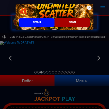
×
SELAMAT KEPADA
je***w Telah Memenangkan 30,000,000
AKTIVE
NANTI
Sep-2026 14.59.59. Selama waktu ini, PP Virtual Sports permainan tidak akan tersedia. Kami m
Daftar
Masuk
JACKPOT
PLAY