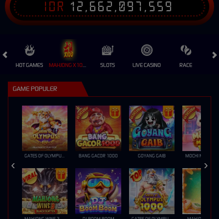
IDR
12,662,097,559
HOT GAMES
MAHJONG X100 💎
SLOTS
LIVE CASINO
RACE
GAME POPULER
GATES OF OLYMPUS POP
BANG GACOR 1000
GOYANG GAIB
MOCHI MANIA 1
MAHJONG WINS 3 – BLACK SCATTER
DJ BOOM BOOM
GATES OF OLYMPUS 1000
MAHJONG WAYS