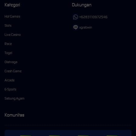
Kategori
Dukungan
Hot Games
+6283110972546
Slots
xgrabwin
Live Casino
Race
Togel
Olahraga
Crash Game
Arcade
E-Sports
Sabung Ayam
Komunitas