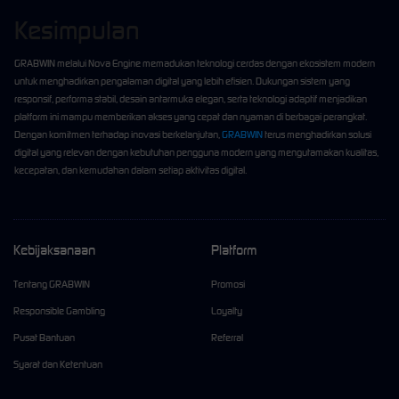
Kesimpulan
GRABWIN melalui Nova Engine memadukan teknologi cerdas dengan ekosistem modern
untuk menghadirkan pengalaman digital yang lebih efisien. Dukungan sistem yang
responsif, performa stabil, desain antarmuka elegan, serta teknologi adaptif menjadikan
platform ini mampu memberikan akses yang cepat dan nyaman di berbagai perangkat.
Dengan komitmen terhadap inovasi berkelanjutan,
GRABWIN
terus menghadirkan solusi
digital yang relevan dengan kebutuhan pengguna modern yang mengutamakan kualitas,
kecepatan, dan kemudahan dalam setiap aktivitas digital.
Kebijaksanaan
Platform
Tentang GRABWIN
Promosi
Responsible Gambling
Loyalty
Pusat Bantuan
Referral
Syarat dan Ketentuan