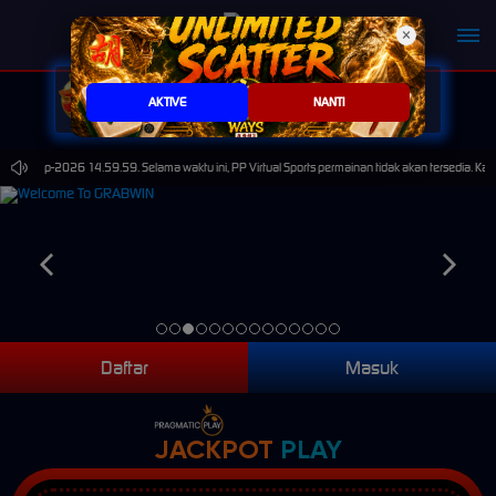
×
SELAMAT KEPADA
po****5 Telah Memenangkan 20,000,000
AKTIVE
NANTI
30-Sep-2026 14.59.59. Selama waktu ini, PP Virtual Sports permainan tidak akan tersedia. Kam
Daftar
Masuk
JACKPOT
PLAY