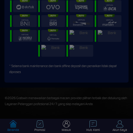
* Selama bank maintenance dan bank offline deposit dan penarikan tidak dapat
diproses
©2026 Grabwin menawarkan berbagai macam provider pilihan terbaik dan didukung oleh
Layanan Pelanggan profesional 24/7 yang siap melayani Anda.
Beranda
Promosi
Masuk
Hub. Kami
Akun Saya