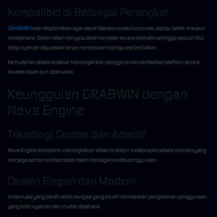
Kompatibel di Berbagai Perangkat
GRABWIN
telah dioptimalkan agar dapat diakses melalui komputer, laptop, tablet, maupun
smartphone. Sistem akan menyesuaikan tampilan secara otomatis sehingga seluruh fitur
tetap nyaman digunakan tanpa memerlukan konfigurasi tambahan.
Kemudahan akses tersebut memungkinkan pengguna memanfaatkan platform secara
leluasa kapan pun diperlukan.
Keunggulan GRABWIN dengan
Nova Engine
Teknologi Cerdas dan Adaptif
Nova Engine membantu meningkatkan efisiensi sistem melalui optimalisasi otomatis yang
menjaga performa tetap stabil dalam berbagai kondisi penggunaan.
Desain Elegan dan Modern
Antarmuka yang bersih serta navigasi yang intuitif memberikan pengalaman penggunaan
yang lebih nyaman dan mudah dipahami.