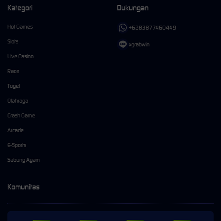
Kategori
Dukungan
Hot Games
+6283877460449
Slots
xgrabwin
Live Casino
Race
Togel
Olahraga
Crash Game
Arcade
E-Sports
Sabung Ayam
Komunitas