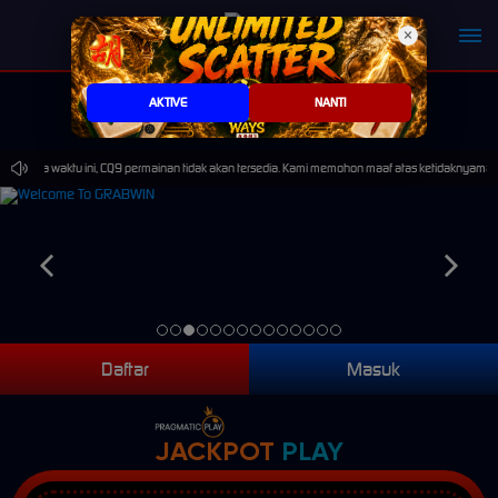
×
SELAMAT KEPADA
mo***m Telah Memenangkan 10,000,000
AKTIVE
NANTI
lama waktu ini, CQ9 permainan tidak akan tersedia. Kami memohon maaf atas ketidaknyamanan 
Daftar
Masuk
JACKPOT
PLAY