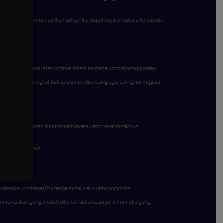
eksi, serta memastikan setiap fitur dapat berjalan secara konsisten.
performa platform tetap optimal dalam berbagai kondisi penggunaan.
latform digital. Setiap elemen dirancang agar saling terintegrasi
ini, pengguna tetap memperoleh akses yang cepat meskipun
gunakan platform.
gkau berbagai fitur tanpa melalui alur yang kompleks.
rmonis, ikon yang mudah dikenali, serta susunan antarmuka yang