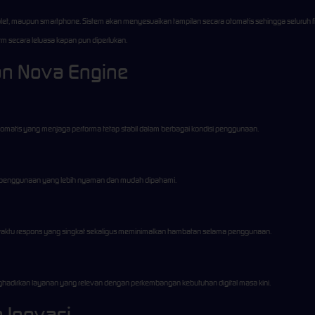
tablet, maupun smartphone. Sistem akan menyesuaikan tampilan secara otomatis sehingga seluruh
secara leluasa kapan pun diperlukan.
n Nova Engine
tomatis yang menjaga performa tetap stabil dalam berbagai kondisi penggunaan.
an penggunaan yang lebih nyaman dan mudah dipahami.
 waktu respons yang singkat sekaligus meminimalkan hambatan selama penggunaan.
ghadirkan layanan yang relevan dengan perkembangan kebutuhan digital masa kini.
 Inovasi