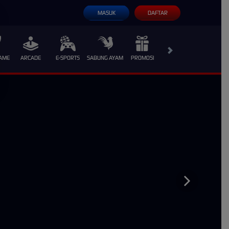
MASUK
DAFTAR
GAME
ARCADE
E-SPORTS
SABUNG AYAM
PROMOSI