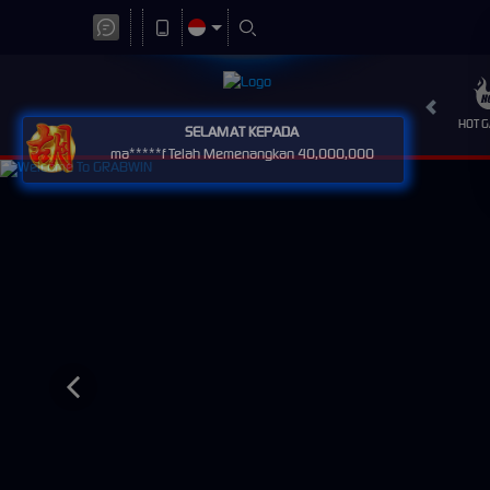
HOT 
SELAMAT KEPADA
ma*****f Telah Memenangkan 40,000,000