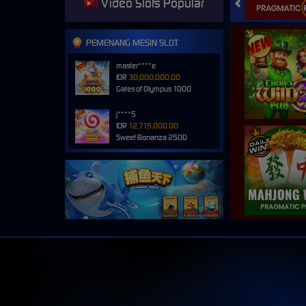
Video Slots Popular
PEMENANG MESIN SLOT
master****e
IDR
30,000,000.00
Gates of Olympus 1000
j****5
IDR
12,715,000.00
Sweet Bonanza 2500
jac****t
IDR
12,465,950.00
Gates of Olympus Super
Scatter
j****5
IDR
6,473,500.00
Sweet Bonanza 2500
horeh****y
IDR
4,597,200.00
Starlight Princess