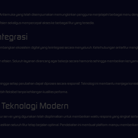
ntarmuka yang telah disempurnakan memungkinkan pengguna menjelajahi berbagai menu dengan 
ien sekaligus mempercepat akses ke berbagai fitur yang tersedia.
tegrasi
mbangkan ekosistem digital yang terintegrasi secara menyeluruh. Keterhubungan antarfitur me
ih efisien. Seluruh layanan dirancang agar bekerja secara harmonis sehingga memberikan kenyamana
ngga setiap perubahan dapat diproses secara responsif. Teknologi ini membantu menjaga konsi
h fleksibel tanpa kehilangan kualitas performa.
 Teknologi Modern
r server yang digunakan telah dioptimalkan untuk memberikan waktu respons yang singkat serta 
tikan seluruh fitur tetap berjalan optimal. Pendekatan ini membuat platform mampu memberikan 