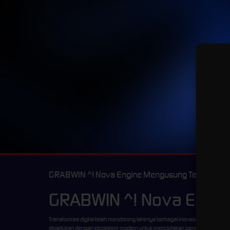
jac****t
IDR
4,182,650.00
Gates of Olympus Super
Scatter
j****5
IDR
3,800,000.00
Sweet Bonanza 2500
g***1
IDR
3,595,600.00
Gates of Olympus Super
Scatter
pio****4
IDR
3,513,510.00
Gates of Olympus Super
Scatter
GRABWIN ^! Nova Engine Mengusung Teknologi Cer
banja****1
IDR
3,236,830.00
GRABWIN ^! Nova Engine
Gates of Olympus 1000
Transformasi digital telah mendorong lahirnya berbagai inovasi yang meng
dipadukan dengan ekosistem modern untuk menciptakan pengalaman digital