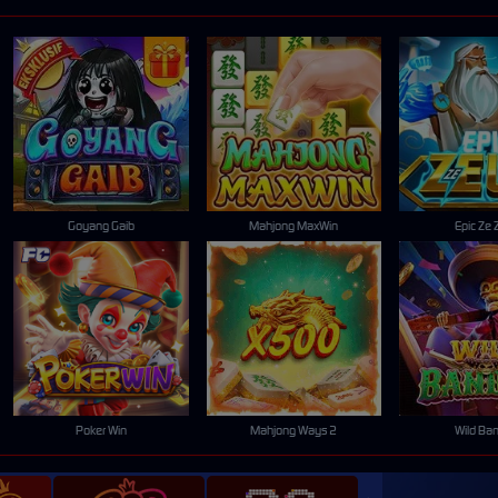
Goyang Gaib
Mahjong MaxWin
Epic Ze 
Poker Win
Mahjong Ways 2
Wild Ban