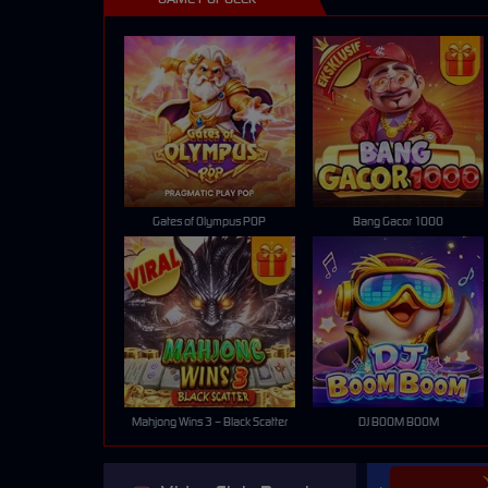
Gates of Olympus POP
Bang Gacor 1000
Mahjong Wins 3 – Black Scatter
DJ BOOM BOOM