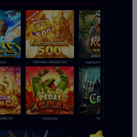
Zeus
FORTUNE GARUDA 500
Legacy of Kong Maxways
TUNE CAT
Pedas Gila
The Crypt