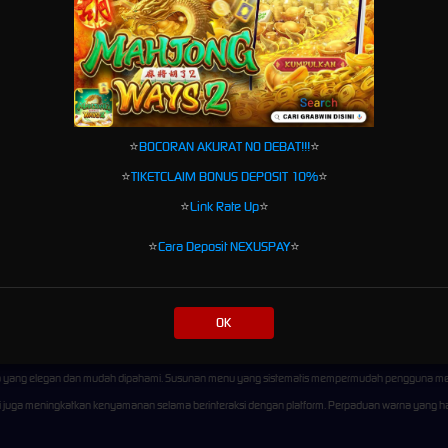
istem ini dirancang untuk mengoptimalkan proses pemuatan halaman, meningkatkan stabilitas kon
g lebih lancar tanpa terganggu oleh waktu respons yang lambat.
 GRABWIN
ensi dan adaptabilitas. Sistem ini mampu mengelola berbagai proses secara otomatis sehingga 
⭐
BOCORAN AKURAT NO DEBAT!!!
⭐
ang lebih nyaman baik bagi pengguna baru maupun pengguna yang telah terbiasa menggunakan p
⭐
TIKETCLAIM BONUS DEPOSIT 10%
⭐
⭐
Link Rate Up
⭐
aksimal
⭐
Cara Deposit NEXUSPAY
⭐
nyesuaikan kinerja berdasarkan kondisi perangkat dan jaringan yang digunakan. Dengan cara 
langsung lebih cepat, akses menu menjadi lebih responsif, serta meminimalkan jeda saat meng
OK
engutamakan Kenyamanan
a yang elegan dan mudah dipahami. Susunan menu yang sistematis mempermudah pengguna menjan
pi juga meningkatkan kenyamanan selama berinteraksi dengan platform. Perpaduan warna yang ha