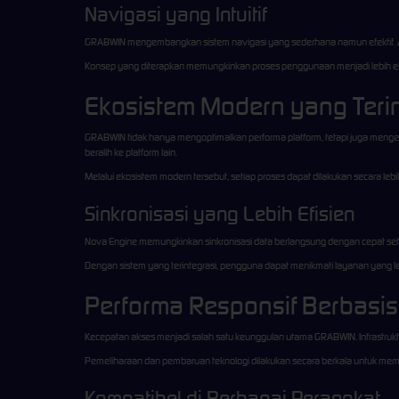
Navigasi yang Intuitif
GRABWIN mengembangkan sistem navigasi yang sederhana namun efektif. A
Konsep yang diterapkan memungkinkan proses penggunaan menjadi lebih efis
Ekosistem Modern yang Terin
GRABWIN tidak hanya mengoptimalkan performa platform, tetapi juga menge
beralih ke platform lain.
Melalui ekosistem modern tersebut, setiap proses dapat dilakukan secara leb
Sinkronisasi yang Lebih Efisien
Nova Engine memungkinkan sinkronisasi data berlangsung dengan cepat sehi
Dengan sistem yang terintegrasi, pengguna dapat menikmati layanan yang lebi
Performa Responsif Berbasis
Kecepatan akses menjadi salah satu keunggulan utama GRABWIN. Infrastruktu
Pemeliharaan dan pembaruan teknologi dilakukan secara berkala untuk memas
Kompatibel di Berbagai Perangkat