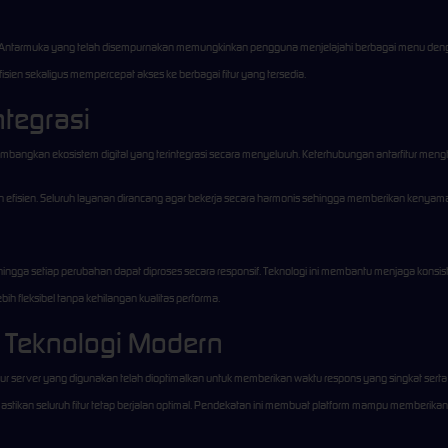
ntarmuka yang telah disempurnakan memungkinkan pengguna menjelajahi berbagai menu dengan 
ien sekaligus mempercepat akses ke berbagai fitur yang tersedia.
tegrasi
mbangkan ekosistem digital yang terintegrasi secara menyeluruh. Keterhubungan antarfitur me
ih efisien. Seluruh layanan dirancang agar bekerja secara harmonis sehingga memberikan kenyamana
ngga setiap perubahan dapat diproses secara responsif. Teknologi ini membantu menjaga konsi
h fleksibel tanpa kehilangan kualitas performa.
 Teknologi Modern
r server yang digunakan telah dioptimalkan untuk memberikan waktu respons yang singkat serta 
tikan seluruh fitur tetap berjalan optimal. Pendekatan ini membuat platform mampu memberikan 