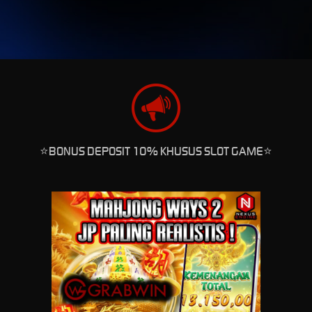
⭐BONUS DEPOSIT 10% KHUSUS SLOT GAME⭐
das & Infrastruktur Baru
 Mengusung Teknologi Cerdas &
utamakan kecepatan, efisiensi, dan kenyamanan pengguna. Menjawab kebutuhan tersebut,
GRABW
 yang lebih responsif. Dengan performa yang stabil, antarmuka elegan, serta sistem yang te