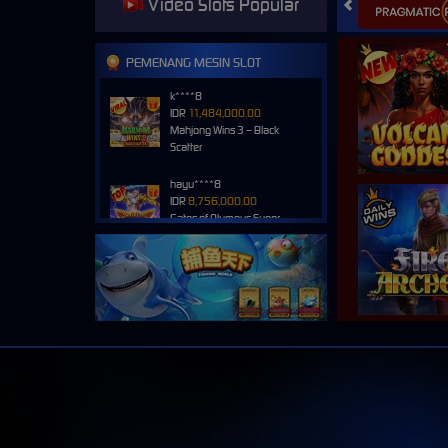
Video Slots Popular
PEMENANG MESIN SLOT
k****8
IDR
11,484,000.00
Mahjong Wins 3 – Black
Scatter
hayu****8
IDR
8,756,000.00
Gates of Olympus Super
Scatter
g***1
IDR
7,932,500.00
Sweet Bonanza 2500
nu****i
IDR
7,800,000.00
Mahjong Wins 3 – Black
Scatter
nu****i