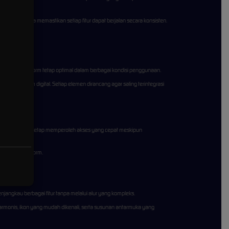
eksi, serta memastikan setiap fitur dapat berjalan secara konsisten.
performa platform tetap optimal dalam berbagai kondisi penggunaan.
latform digital. Setiap elemen dirancang agar saling terintegrasi
ini, pengguna tetap memperoleh akses yang cepat meskipun
gunakan platform.
gkau berbagai fitur tanpa melalui alur yang kompleks.
rmonis, ikon yang mudah dikenali, serta susunan antarmuka yang