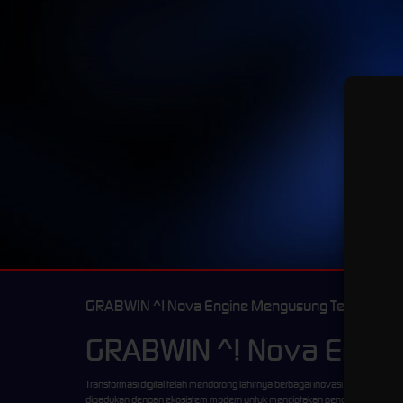
IDR
7,260,000.00
Mahjong Wins 3 – Black
Scatter
joke****2
IDR
6,918,500.00
Starlight Princess
g***1
IDR
6,731,600.00
Sweet Bonanza 2500
k****8
IDR
6,715,000.00
Mahjong Wins 3 – Black
Scatter
hayu****8
IDR
5,519,800.00
Gates of Olympus Super
GRABWIN ^! Nova Engine Mengusung Teknologi Cer
Scatter
GRABWIN ^! Nova Engine
g***1
IDR
4,994,000.00
Sweet Bonanza 2500
Transformasi digital telah mendorong lahirnya berbagai inovasi yang meng
dipadukan dengan ekosistem modern untuk menciptakan pengalaman digital