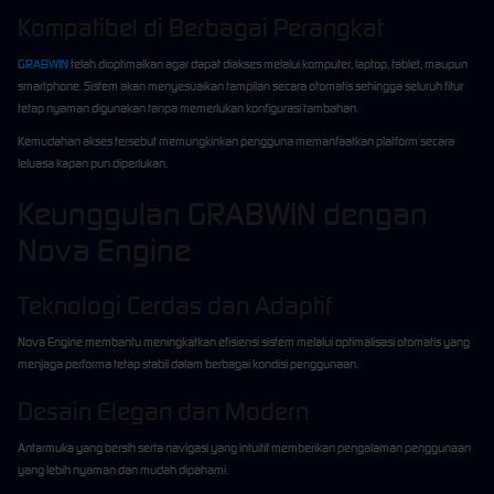
Kompatibel di Berbagai Perangkat
GRABWIN
telah dioptimalkan agar dapat diakses melalui komputer, laptop, tablet, maupun
smartphone. Sistem akan menyesuaikan tampilan secara otomatis sehingga seluruh fitur
tetap nyaman digunakan tanpa memerlukan konfigurasi tambahan.
Kemudahan akses tersebut memungkinkan pengguna memanfaatkan platform secara
leluasa kapan pun diperlukan.
Keunggulan GRABWIN dengan
Nova Engine
Teknologi Cerdas dan Adaptif
Nova Engine membantu meningkatkan efisiensi sistem melalui optimalisasi otomatis yang
menjaga performa tetap stabil dalam berbagai kondisi penggunaan.
Desain Elegan dan Modern
Antarmuka yang bersih serta navigasi yang intuitif memberikan pengalaman penggunaan
yang lebih nyaman dan mudah dipahami.