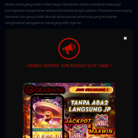
Desain visual yang modern tidak hanya memberikan kesan profesional, tetapi juga
meningkatkan kenyamanan selama berinteraksi dengan platform. Perpaduan warna yang
harmonis, ikon yang mudah dikenali, serta susunan antarmuka yang terorganisir
menghadirkan pengalaman visual yang lebih nyaman.
Navigasi yang Intuitif
×
GRABWIN mengembangkan sistem navigasi yang sederhana namun efektif. Antarmuka
yang telah disempurnakan memungkinkan pengguna menjelajahi berbagai menu dengan
lebih cepat dan efisien.
⭐BONUS DEPOSIT 10% KHUSUS SLOT GAME⭐
Konsep yang diterapkan memungkinkan proses penggunaan menjadi lebih efisien
sekaligus mempercepat akses ke berbagai fitur yang tersedia.
Ekosistem Modern yang
Terintegrasi
GRABWIN tidak hanya mengoptimalkan performa platform, tetapi juga mengembangkan
ekosistem digital yang terintegrasi secara menyeluruh. Keterhubungan antarfitur
menghadirkan pengalaman yang lebih efisien tanpa mengharuskan pengguna beralih ke
platform lain.
Melalui ekosistem modern tersebut, setiap proses dapat dilakukan secara lebih efisien.