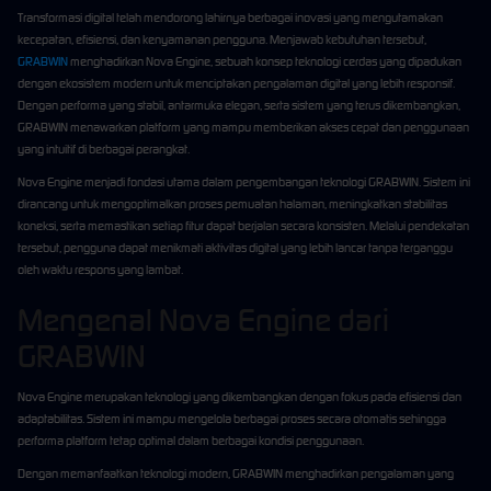
Transformasi digital telah mendorong lahirnya berbagai inovasi yang mengutamakan
kecepatan, efisiensi, dan kenyamanan pengguna. Menjawab kebutuhan tersebut,
GRABWIN
menghadirkan Nova Engine, sebuah konsep teknologi cerdas yang dipadukan
dengan ekosistem modern untuk menciptakan pengalaman digital yang lebih responsif.
Dengan performa yang stabil, antarmuka elegan, serta sistem yang terus dikembangkan,
GRABWIN menawarkan platform yang mampu memberikan akses cepat dan penggunaan
yang intuitif di berbagai perangkat.
Nova Engine menjadi fondasi utama dalam pengembangan teknologi GRABWIN. Sistem ini
dirancang untuk mengoptimalkan proses pemuatan halaman, meningkatkan stabilitas
koneksi, serta memastikan setiap fitur dapat berjalan secara konsisten. Melalui pendekatan
tersebut, pengguna dapat menikmati aktivitas digital yang lebih lancar tanpa terganggu
oleh waktu respons yang lambat.
Mengenal Nova Engine dari
GRABWIN
Nova Engine merupakan teknologi yang dikembangkan dengan fokus pada efisiensi dan
adaptabilitas. Sistem ini mampu mengelola berbagai proses secara otomatis sehingga
performa platform tetap optimal dalam berbagai kondisi penggunaan.
Dengan memanfaatkan teknologi modern, GRABWIN menghadirkan pengalaman yang