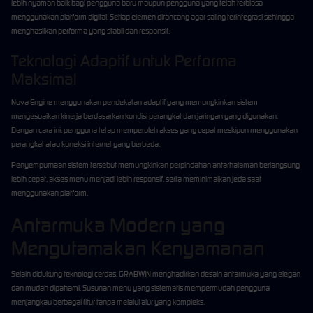
lebih nyaman baik bagi pengguna baru maupun pengguna yang telah terbiasa
menggunakan platform digital. Setiap elemen dirancang agar saling terintegrasi sehingga
menghasilkan performa yang stabil dan responsif.
Teknologi Adaptif untuk Performa
Maksimal
Nova Engine menggunakan pendekatan adaptif yang memungkinkan sistem
menyesuaikan kinerja berdasarkan kondisi perangkat dan jaringan yang digunakan.
Dengan cara ini, pengguna tetap memperoleh akses yang cepat meskipun menggunakan
perangkat atau koneksi internet yang berbeda.
Penyempurnaan sistem tersebut memungkinkan perpindahan antarhalaman berlangsung
lebih cepat, akses menu menjadi lebih responsif, serta meminimalkan jeda saat
menggunakan platform.
Antarmuka Modern yang
Mengutamakan Kenyamanan
Selain didukung teknologi cerdas, GRABWIN menghadirkan desain antarmuka yang elegan
dan mudah dipahami. Susunan menu yang sistematis mempermudah pengguna
menjangkau berbagai fitur tanpa melalui alur yang kompleks.