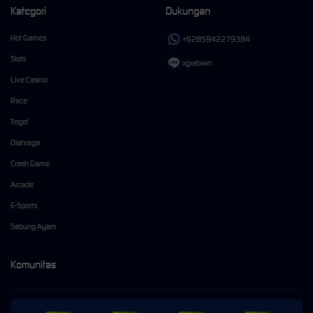
Kategori
Dukungan
Hot Games
+6285942279384
Slots
xgrabwin
Live Casino
Race
Togel
Olahraga
Crash Game
Arcade
E-Sports
Sabung Ayam
Komunitas