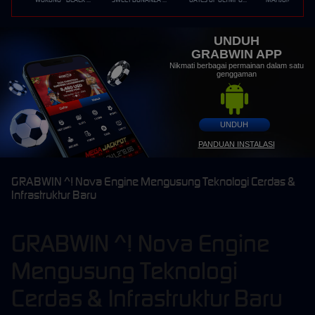
UNDUH
GRABWIN APP
Nikmati berbagai permainan dalam satu
genggaman
UNDUH
PANDUAN INSTALASI
GRABWIN ^! Nova Engine Mengusung Teknologi Cerdas &
Infrastruktur Baru
GRABWIN ^! Nova Engine
Mengusung Teknologi
Cerdas & Infrastruktur Baru