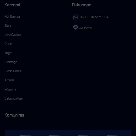
Kategori
Dukungan
Hot Games
+6285942279384
Slots
xgrabwin
Live Casino
Race
Togel
Olahraga
Crash Game
Arcade
E-Sports
Sabung Ayam
Komunitas