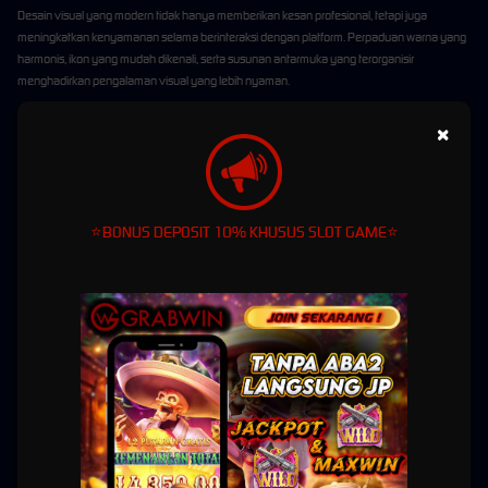
Desain visual yang modern tidak hanya memberikan kesan profesional, tetapi juga
meningkatkan kenyamanan selama berinteraksi dengan platform. Perpaduan warna yang
harmonis, ikon yang mudah dikenali, serta susunan antarmuka yang terorganisir
menghadirkan pengalaman visual yang lebih nyaman.
Navigasi yang Intuitif
×
GRABWIN mengembangkan sistem navigasi yang sederhana namun efektif. Antarmuka
yang telah disempurnakan memungkinkan pengguna menjelajahi berbagai menu dengan
lebih cepat dan efisien.
⭐BONUS DEPOSIT 10% KHUSUS SLOT GAME⭐
Konsep yang diterapkan memungkinkan proses penggunaan menjadi lebih efisien
sekaligus mempercepat akses ke berbagai fitur yang tersedia.
Ekosistem Modern yang
Terintegrasi
GRABWIN tidak hanya mengoptimalkan performa platform, tetapi juga mengembangkan
ekosistem digital yang terintegrasi secara menyeluruh. Keterhubungan antarfitur
menghadirkan pengalaman yang lebih efisien tanpa mengharuskan pengguna beralih ke
platform lain.
Melalui ekosistem modern tersebut, setiap proses dapat dilakukan secara lebih efisien.