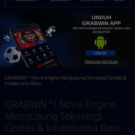
UNDUH
GRABWIN APP
Nikmati berbagai permainan dalam satu
genggaman
UNDUH
PANDUAN INSTALASI
GRABWIN ^! Nova Engine Mengusung Teknologi Cerdas &
Infrastruktur Baru
GRABWIN ^! Nova Engine
Mengusung Teknologi
Cerdas & Infrastruktur Baru