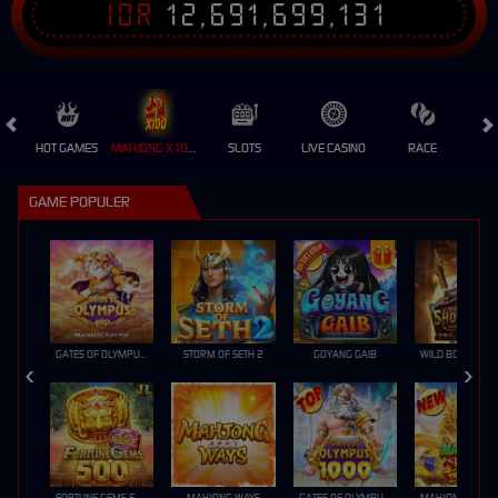
IDR
12,691,699,131
HOT GAMES
MAHJONG X100 💎
SLOTS
LIVE CASINO
RACE
GAME POPULER
GATES OF OLYMPUS POP
STORM OF SETH 2
GOYANG GAIB
FORTUNE GEMS 500
MAHJONG WAYS
GATES OF OLYMPUS 1000