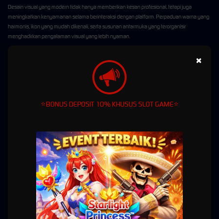
Desain visual yang modern tidak hanya memberikan kesan profesional, tetapi juga
meningkatkan kenyamanan selama berinteraksi dengan platform. Perpaduan warna yang
harmonis, ikon yang mudah dikenali, serta susunan antarmuka yang terorganisir
menghadirkan pengalaman visual yang lebih nyaman.
Navigasi yang Intuitif
×
GRABWIN mengembangkan sistem navigasi yang sederhana namun efektif. Antarmuka
yang telah disempurnakan memungkinkan pengguna menjelajahi berbagai menu dengan
lebih cepat dan efisien.
⭐BONUS DEPOSIT 10% KHUSUS SLOT GAME⭐
Konsep yang diterapkan memungkinkan proses penggunaan menjadi lebih efisien
sekaligus mempercepat akses ke berbagai fitur yang tersedia.
Ekosistem Modern yang
Terintegrasi
GRABWIN tidak hanya mengoptimalkan performa platform, tetapi juga mengembangkan
ekosistem digital yang terintegrasi secara menyeluruh. Keterhubungan antarfitur
menghadirkan pengalaman yang lebih efisien tanpa mengharuskan pengguna beralih ke
platform lain.
Melalui ekosistem modern tersebut, setiap proses dapat dilakukan secara lebih efisien.