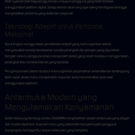
lebih nyaman baik bagi pengguna baru maupun pengguna yang telah terbiasa
menggunakan platform digital. Setiap elemen dirancang agar saling terintegrasi sehingga
menghasilkan performa yang stabil dan responsif.
Teknologi Adaptif untuk Performa
Maksimal
Nova Engine menggunakan pendekatan adaptif yang memungkinkan sistem
menyesuaikan kinerja berdasarkan kondisi perangkat dan jaringan yang digunakan.
Dengan cara ini, pengguna tetap memperoleh akses yang cepat meskipun menggunakan
perangkat atau koneksi internet yang berbeda.
Penyempurnaan sistem tersebut memungkinkan perpindahan antarhalaman berlangsung
lebih cepat, akses menu menjadi lebih responsif, serta meminimalkan jeda saat
menggunakan platform.
Antarmuka Modern yang
Mengutamakan Kenyamanan
Selain didukung teknologi cerdas, GRABWIN menghadirkan desain antarmuka yang elegan
dan mudah dipahami. Susunan menu yang sistematis mempermudah pengguna
menjangkau berbagai fitur tanpa melalui alur yang kompleks.