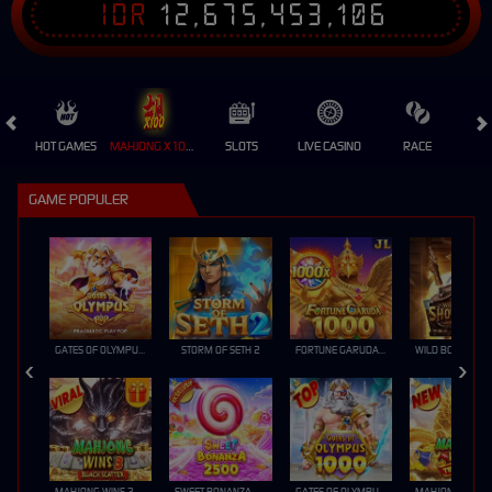
IDR
12,675,453,106
HOT GAMES
MAHJONG X100 💎
SLOTS
LIVE CASINO
RACE
GAME POPULER
GATES OF OLYMPUS POP
STORM OF SETH 2
FORTUNE GARUDA 1000
MAHJONG WINS 3 – BLACK SCATTER
SWEET BONANZA 2500
GATES OF OLYMPUS 1000