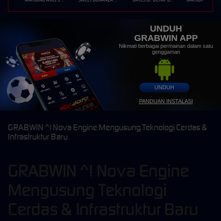
UNDUH
GRABWIN APP
Nikmati berbagai permainan dalam satu
genggaman
UNDUH
PANDUAN INSTALASI
GRABWIN ^! Nova Engine Mengusung Teknologi Cerdas &
Infrastruktur Baru
GRABWIN ^! Nova Engine
Mengusung Teknologi
Cerdas & Infrastruktur Baru